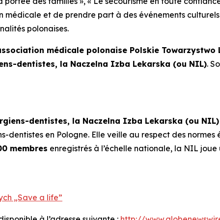
a portée des familles »
,
« Le secourisme en toute confiance
ion médicale et de prendre part à des événements culturels
nalités polonaises.
’association médicale polonaise Polskie Towarzystwo 
ens-dentistes, la Naczelna Izba Lekarska (ou NIL)
. S
giens-dentistes, la Naczelna Izba Lekarska (ou NIL)
-dentistes en Pologne. Elle veille au respect des normes é
00 membres
enregistrés à l’échelle nationale, la NIL jou
ch „Save a life”
sponible à l’adresse suivante :
http://www.globenewswi