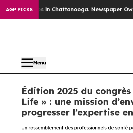
pse
Chaos in Chattanooga. Newspaper Owner Call
AGP PICKS
Menu
Édition 2025 du congrès
Life » : une mission d’e
progresser l’expertise e
Un rassemblement des professionnels de santé pol