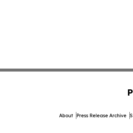
P
About
Press Release Archive
S
© 1995-2026 Newsmatics In