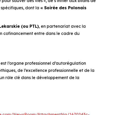
 pour sauver des vies »
, de s’initier aux bilans de
 spécifiques, dont la
« Soirée des Polonais
Lekarskie (ou PTL)
, en partenariat avec la
on cofinancement entre dans le cadre du
est l’organe professionnel d’autorégulation
thiques, de l’excellence professionnelle et de la
e un rôle clé dans le développement de la
re.com/NewsRoom/AttachmentNg/1670243c-