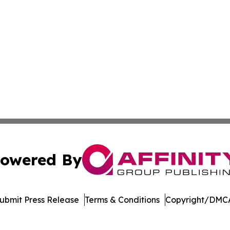
owered By
ubmit Press Release
Terms & Conditions
Copyright/DMCA
c. dba Affinity Group Publishing & Latin America Health T