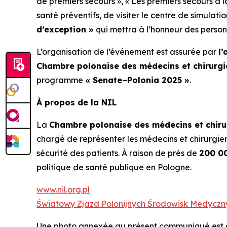
de premiers secours »
,
« Les premiers secours à l
santé préventifs, de visiter le centre de simulat
d’exception »
qui mettra à l’honneur des person
L’organisation de l’événement est assurée par
l
Chambre polonaise des médecins et chirurgi
programme
« Senate–Polonia 2025 »
.
À propos de la NIL
La
Chambre polonaise des médecins et chirur
chargé de représenter les médecins et chirurgiens
sécurité des patients. À raison de près de
200 0
politique de santé publique en Pologne.
www.nil.org.pl
Światowy Zjazd Polonijnych Środowisk Medyczny
Une photo annexée au présent communiqué est di